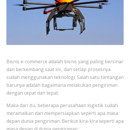
Bisnis e-commerce adalah bisnis yang paling bersinar
dan berkembang saat ini., dan setiap prosesnya
sudah menggunakan teknologi. Salah satu tantangan
barunya adalah bagaimana melakukan pengiriman
dengan cepat dan tepat.
Maka dari itu, beberapa perusahaan logistik sudah
meramalkan dan mempersiapkan seperti apa masa
depan dunia pengiriman. Berikut kira-kira seperti apa
masa depan di dunia pengiriman :