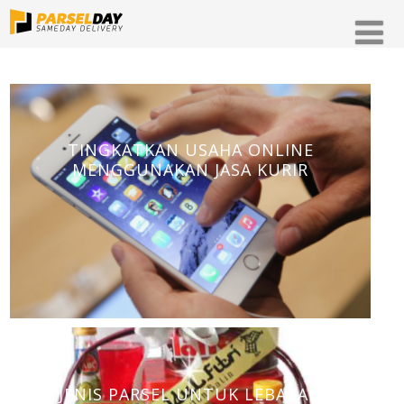
TINGKATKAN USAHA ONLINE
MENGGUNAKAN JASA KURIR
JENIS PARSEL UNTUK LEBARAN